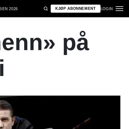
KJØP ABONNEMENT
SEN 2026
LOGIN
menn» på
i