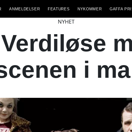
R
ANMELDELSER
FEATURES
NYKOMMER
GAFFA PRI
NYHET
«Verdiløse 
scenen i ma