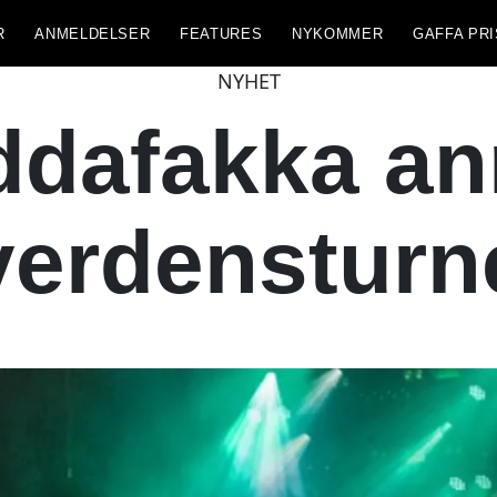
R
ANMELDELSER
FEATURES
NYKOMMER
GAFFA PRI
NYHET
dafakka an
verdensturn