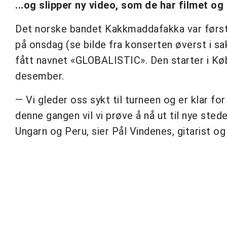
...og slipper ny video, som de har filmet og 
Det norske bandet Kakkmaddafakka var første
på onsdag (se bilde fra konserten øverst i s
fått navnet «GLOBALISTIC». Den starter i Køb
desember.
— Vi gleder oss sykt til turneen og er klar for
denne gangen vil vi prøve å nå ut til nye steder
Ungarn og Peru, sier Pål Vindenes, gitarist o