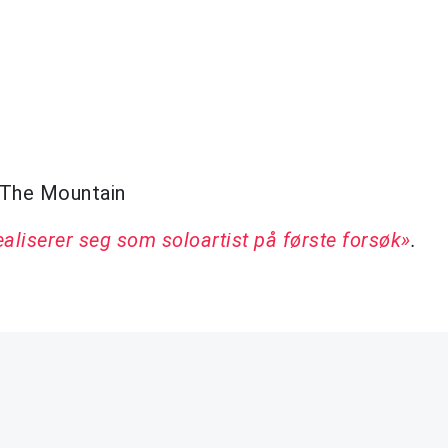
b
k The Mountain
iserer seg som soloartist på første forsøk»
.