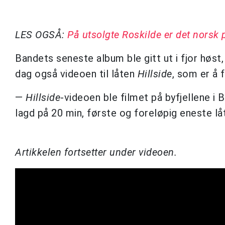
LES OGSÅ:
På utsolgte Roskilde er det norsk
Bandets seneste album ble gitt ut i fjor høst, 
dag også videoen til låten
Hillside
, som er å f
—
Hillside
-videoen ble filmet på byfjellene i B
lagd på 20 min, første og foreløpig eneste l
Artikkelen fortsetter under videoen.