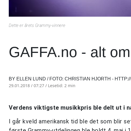
Dette er årets Grammy-vinnere
GAFFA.no - alt om
BY ELLEN LUND / FOTO: CHRISTIAN HJORTH - HTTP:
29.01.2018 / 07:27 /
Lesetid: 2 min
Verdens viktigste musikkpris ble delt ut i n
I går kveld amerikansk tid ble det som blir s
første Grammy-utdelingen ble holdt 4. mai i