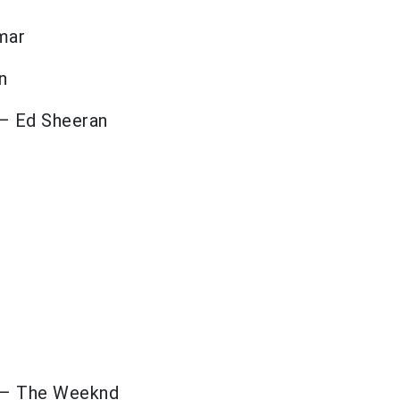
mar
n
 – Ed Sheeran
» – The Weeknd