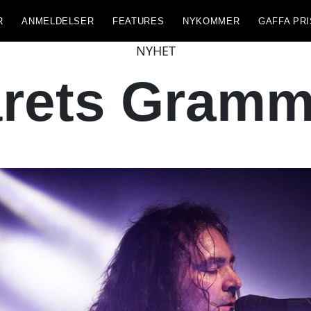
R
ANMELDELSER
FEATURES
NYKOMMER
GAFFA PRI
NYHET
 årets Gramm