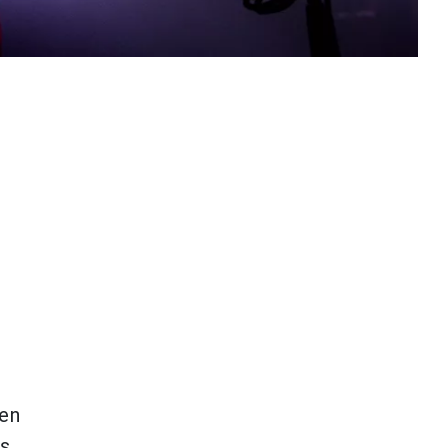
Den
ts