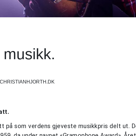
 musikk.
//CHRISTIANHJORTH.DK
att.
ett på som verdens gjeveste musikkpris delt ut. 
 1959, da under navnet «Gramophone Award». Åre