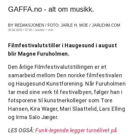
GAFFA.no - alt om musikk.
BY REDAKSJONEN / FOTO: JARLE H. MOE / JARLEHM.COM
30.04.2018 / 07:30 /
Lesetid: 1 min
Filmfestivalutstiller i Haugesund i august
blir Magne Furuholmen.
Den årlige Filmfestivalutstillingen er et
samarbeid mellom Den norske filmfestivalen
og Haugesund Kunstforening. Når Furuholmen
tar med sine verk til festivalbyen, følger han i
fotsporene til kunstnerkolleger som Tore
Hansen, Kira Wager, Mari Slaattelid, Lars Elling
og Irma Salo Jæger.
LES OGSÅ:
Funk-legende legger turnélivet på