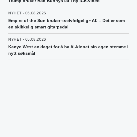
Trump bruker Bad Bunnys låt i ny ICE-video
NYHET - 06.08.2026
Empire of the Sun bruker «selvfølgelig» AI: – Det er som
en skikkelig smart gitarpedal
NYHET - 05.08.2026
Kanye West anklaget for å ha AI-klonet sin egen stemme i
nytt søksmål