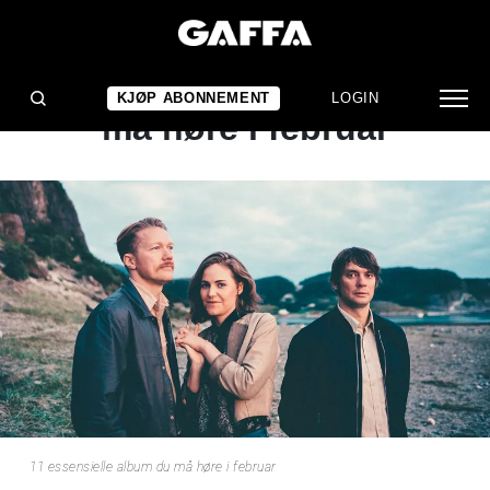
NYHET
11 essensielle album du
KJØP ABONNEMENT
LOGIN
må høre i februar
11 essensielle album du må høre i februar