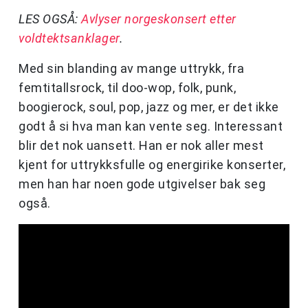
LES OGSÅ:
Avlyser norgeskonsert etter
voldtektsanklager
.
Med sin blanding av mange uttrykk, fra
femtitallsrock, til doo-wop, folk, punk,
boogierock, soul, pop, jazz og mer, er det ikke
godt å si hva man kan vente seg. Interessant
blir det nok uansett. Han er nok aller mest
kjent for uttrykksfulle og energirike konserter,
men han har noen gode utgivelser bak seg
også.