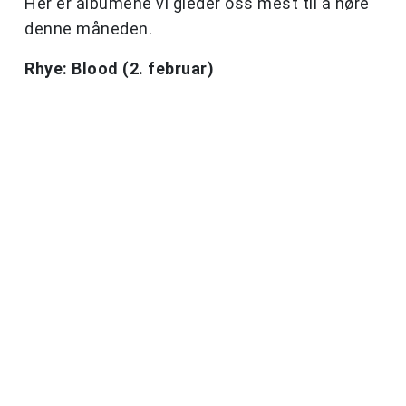
Her er albumene vi gleder oss mest til å høre
denne måneden.
Rhye: Blood (2. februar)