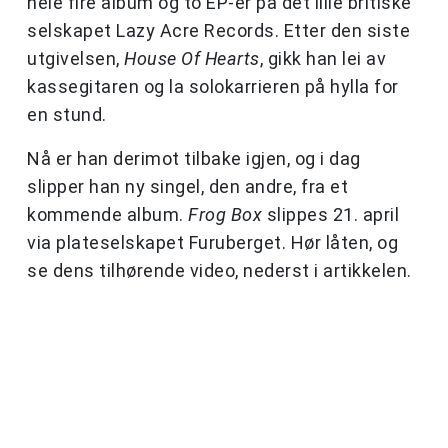
hele fire album og to EP-er på det lille britiske
selskapet Lazy Acre Records. Etter den siste
utgivelsen,
House Of Hearts
, gikk han lei av
kassegitaren og la solokarrieren på hylla for
en stund.
Nå er han derimot tilbake igjen, og i dag
slipper han ny singel, den andre, fra et
kommende album.
Frog Box
slippes 21. april
via plateselskapet Furuberget. Hør låten, og
se dens tilhørende video, nederst i artikkelen.