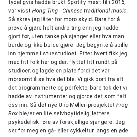
tydeligvis hadde brukt Spotify mest til i 2016,
var visst
Hong Ting - Chinese traditional music
.
Så skrev jeg låter for moro skyld. Bare for å
prøve å gjøre helt andre ting enn jeg hadde
gjort før, uten tanke på sjanger eller hva man
burde og ikke burde gjøre. Jeg begynte å spille
inn hjemme i stuestudioet. Etter hvert fikk jeg
med litt folk her og der, flyttet litt rundt på
studioer, og lagde en plate fordi det var
morsomt å se hva det ble. Vi gikk bort fra alt
det programmerte og perfekte, bare tok det vi
hadde av instrumenter og gjorde det som falt
oss inn. Så det nye Uno Møller-prosjektet
Frog
Box
ble/er en lite selvhøytidelig, lettere
psykedelisk røre av forskjellige sjangere. Jeg
ser for meg en gå- eller sykkeltur langs en øde