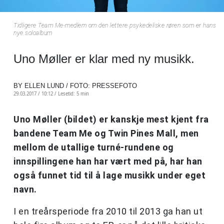
Tidligere Team Me-medlem om den lettere psykedeliske røren som er hans
nye soloalbum
Uno Møller er klar med ny musikk.
BY ELLEN LUND / FOTO: PRESSEFOTO
29.03.2017 / 10:12 /
Lesetid: 5 min
Uno Møller (bildet) er kanskje mest kjent fra
bandene Team Me og Twin Pines Mall, men
mellom de utallige turné-rundene og
innspillingene han har vært med på, har han
også funnet tid til å lage musikk under eget
navn.
I en treårsperiode fra 2010 til 2013 ga han ut