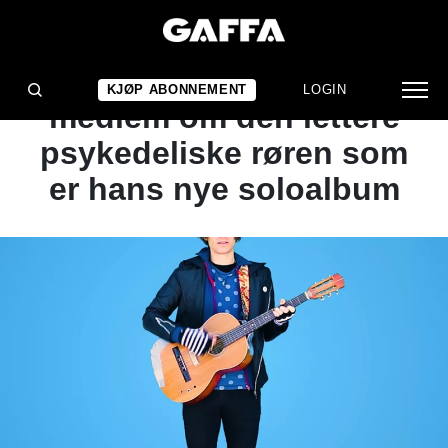
NYHET
Tidligere Team Me-
KJØP ABONNEMENT
LOGIN
medlem om den lettere
psykedeliske røren som
er hans nye soloalbum