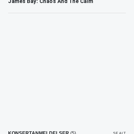
James Bay: Chaos And The Calm
KONSERTANMELDELSER
(5)
SE ALT