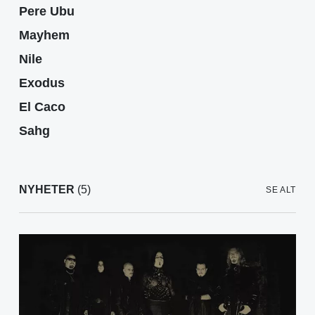
Pere Ubu
Mayhem
Nile
Exodus
El Caco
Sahg
NYHETER
(5)
SE ALT