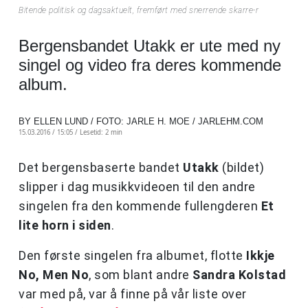
Bitende politisk og dagsaktuelt, fremført med snerrende skarre-r
Bergensbandet Utakk er ute med ny
singel og video fra deres kommende
album.
BY ELLEN LUND / FOTO: JARLE H. MOE / JARLEHM.COM
15.03.2016 / 15:05 /
Lesetid: 2 min
Det bergensbaserte bandet
Utakk
(bildet)
slipper i dag musikkvideoen til den andre
singelen fra den kommende fullengderen
Et
lite horn i siden
.
Den første singelen fra albumet, flotte
Ikkje
No, Men No
, som blant andre
Sandra Kolstad
var med på, var å finne på vår liste over