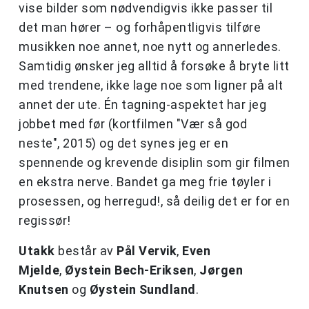
vise bilder som nødvendigvis ikke passer til
det man hører – og forhåpentligvis tilføre
musikken noe annet, noe nytt og annerledes.
Samtidig ønsker jeg alltid å forsøke å bryte litt
med trendene, ikke lage noe som ligner på alt
annet der ute. Én tagning-aspektet har jeg
jobbet med før (kortfilmen "Vær så god
neste", 2015) og det synes jeg er en
spennende og krevende disiplin som gir filmen
en ekstra nerve. Bandet ga meg frie tøyler i
prosessen, og herregud!, så deilig det er for en
regissør!
Utakk
består av
Pål Vervik
,
Even
Mjelde
,
Øystein Bech-Eriksen
,
Jørgen
Knutsen
og
Øystein Sundland
.