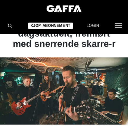
NYHET
Bitende politisk og
KJØP ABONNEMENT
LOGIN
dagsaktuelt, fremført
med snerrende skarre-r