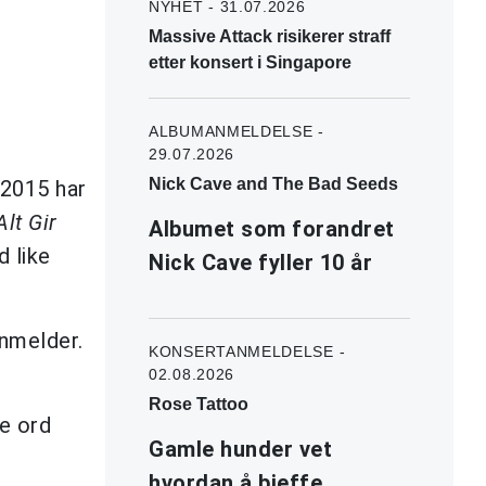
NYHET - 31.07.2026
Massive Attack risikerer straff
etter konsert i Singapore
ALBUMANMELDELSE -
29.07.2026
Nick Cave and The Bad Seeds
 2015 har
Alt Gir
Albumet som forandret
d like
Nick Cave fyller 10 år
nmelder.
KONSERTANMELDELSE -
02.08.2026
Rose Tattoo
re ord
Gamle hunder vet
hvordan å bjeffe