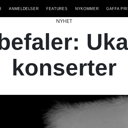
R
ANMELDELSER
FEATURES
NYKOMMER
GAFFA PRI
NYHET
efaler: Ukas
konserter