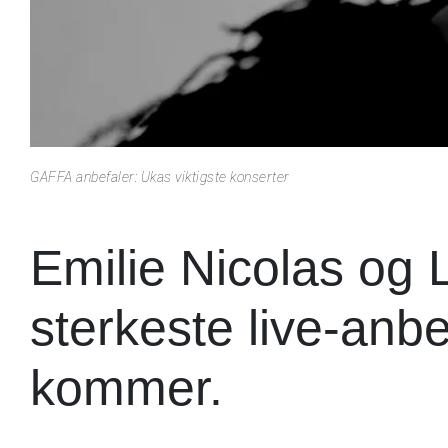
GAFFA anbefaler: Ukas viktigste konserter
Emilie Nicolas og L
sterkeste live-anb
kommer.