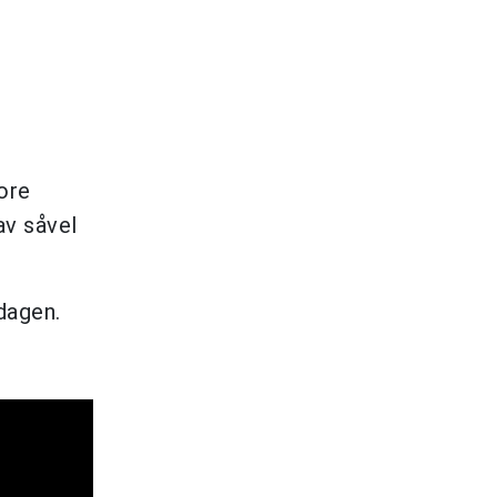
ore
av såvel
dagen.