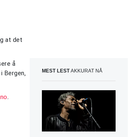
g at det
sere å
MEST LEST
AKKURAT NÅ
 i Bergen,
.no
.