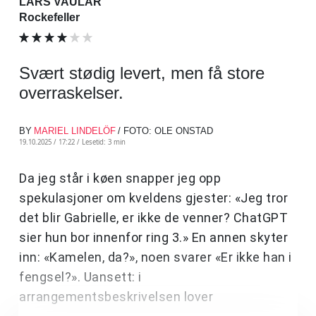
LARS VAULAR
Rockefeller
Svært stødig levert, men få store
overraskelser.
BY
MARIEL LINDELÖF
/ FOTO: OLE ONSTAD
19.10.2025 / 17:22 /
Lesetid: 3 min
Da jeg står i køen snapper jeg opp
spekulasjoner om kveldens gjester: «Jeg tror
det blir Gabrielle, er ikke de venner? ChatGPT
sier hun bor innenfor ring 3.» En annen skyter
inn: «Kamelen, da?», noen svarer «Er ikke han i
fengsel?». Uansett: i
arrangementsbeskrivelsen lover