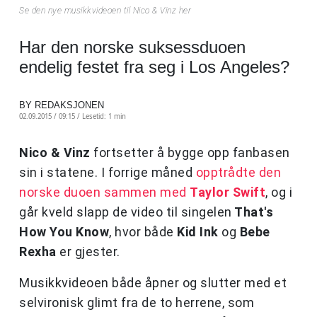
Se den nye musikkvideoen til Nico & Vinz her
Har den norske suksessduoen
endelig festet fra seg i Los Angeles?
BY REDAKSJONEN
02.09.2015 / 09:15 /
Lesetid: 1 min
Nico & Vinz
fortsetter å bygge opp fanbasen
sin i statene. I forrige måned
opptrådte den
norske duoen sammen med
Taylor Swift
, og i
går kveld slapp de video til singelen
That's
How You Know
, hvor både
Kid Ink
og
Bebe
Rexha
er gjester.
Musikkvideoen både åpner og slutter med et
selvironisk glimt fra de to herrene, som