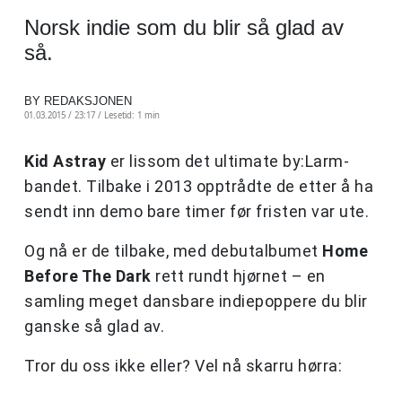
Norsk indie som du blir så glad av
så.
BY REDAKSJONEN
01.03.2015 / 23:17 /
Lesetid: 1 min
Kid Astray
er lissom det ultimate by:Larm-
bandet. Tilbake i 2013 opptrådte de etter å ha
sendt inn demo bare timer før fristen var ute.
Og nå er de tilbake, med debutalbumet
Home
Before The Dark
rett rundt hjørnet – en
samling meget dansbare indiepoppere du blir
ganske så glad av.
Tror du oss ikke eller? Vel nå skarru hørra: