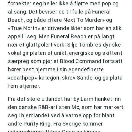
fornekter seg heller ikke å flørte med pop og
allsang. Det beviser de til fulle på Funeral
Beach, og både «Here Next To Murder» og
«True North» er drivende låter som har en slik
appell i seg. Men Funeral Beach er på langt
nær et glattpolert verk. Silje Tombres dyriske
vokal gir platen et unikt, energiske og skittent
særpreg som gjør at Blood Command fortsatt
hører best hjemme i sin egendefinerte
«deathpop»-kategori, skrev Sande, og ga plata
fem stjerner.
Fra det store utlandet har by:Larm hanket inn
den danske R&B-artisten Mø, som har markert
seg i hjemlandet ved å varme opp for blant
andre Purity Ring. Fra Sverige kommer
indierockerne i Urban Cone og hiphop-