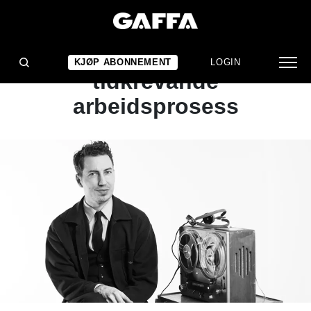
ARTIKKEL
Ein givande, men ganske
KJØP ABONNEMENT
LOGIN
tidkrevande
arbeidsprosess