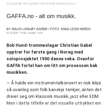
Ein givande, men ganske tidkrevande arbeidsprosess
GAFFA.no - alt om musikk.
BY MALIN LANGØY AARBØ / FOTO: ANNA LEDIN WIREN
02.10.2018 / 10:46 /
Lesetid: 3 min
Bob Hund-trommeslagar Christian Gabel
opptrer for første gang i Noreg med
soloprosjektet 1900 denne veka. Ovanfor
GAFFA fortel han om litt om prosessen bak
musikken.
— Å halde ein instrumentalkonsert er nok ikkje
så uvanleg som folk kanskje tenkjer, anten det
dreier seg om klassisk musikk, jazz eller EDM.
Men i dette tilfelle er det visuelle uttrykket ein