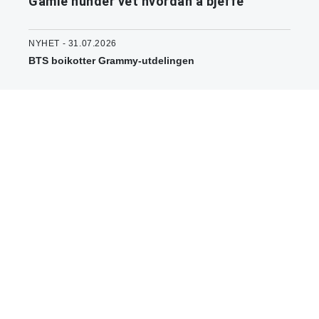
Gamle hunder vet hvordan å bjeffe
NYHET - 31.07.2026
BTS boikotter Grammy-utdelingen