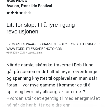
BOB HUND
Avalon, Roskilde Festival
Litt for slapt til å fyre i gang
revolusjonen.
BY MORTEN WAAGE JOHANSEN / FOTO: TORD LITLESKARE /
WWW.TORDLITLESKAREPHOTO.COM
02.07.2015 / 07:10 /
Lesetid: 2 min
Når de gamle, skånske traverne i Bob Hund
går på scenen er det alltid høye forventninger
og spenning knyttet til opplevelsen man står
foran. Hvor mye gammelt kommer de til å
spille og hvor høy allsangfaktor er det?
Hvordan står det egentlig til med energinivået
nå når de har blitt noe eldre enn i