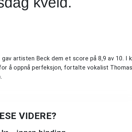
sdag kveld.
 gav artisten Beck dem et score på 8,9 av 10. I kv
or å oppnå perfeksjon, fortalte vokalist Thoma
.
LESE VIDERE?