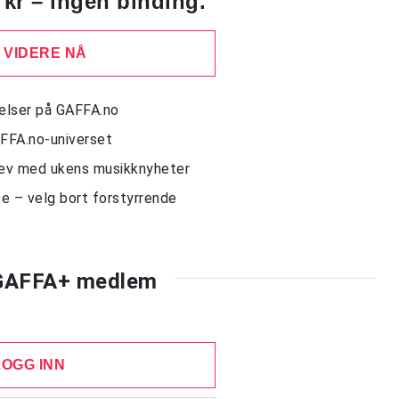
 kr – ingen binding.
 VIDERE NÅ
delser på GAFFA.no
AFFA.no-universet
rev med ukens musikknyheter
e – velg bort forstyrrende
 GAFFA+ medlem
LOGG INN