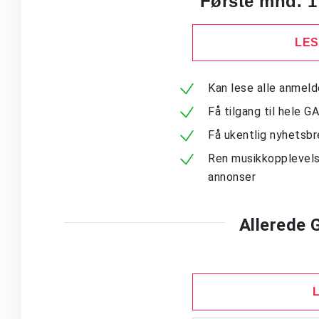
Første mnd. 1
LES
Kan lese alle anmel
Få tilgang til hele G
Få ukentlig nyhetsb
Ren musikkopplevels
annonser
Allerede