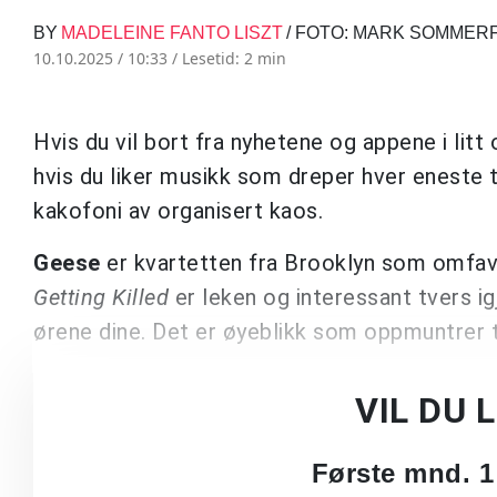
BY
MADELEINE FANTO LISZT
/ FOTO: MARK SOMMER
10.10.2025 / 10:33 /
Lesetid: 2 min
Hvis du vil bort fra nyhetene og appene i litt
hvis du liker musikk som dreper hver eneste ta
kakofoni av organisert kaos.
Geese
er kvartetten fra Brooklyn som omfavn
Getting Killed
er leken og interessant tvers i
ørene dine. Det er øyeblikk som oppmuntrer ti
VIL DU 
Første mnd. 1