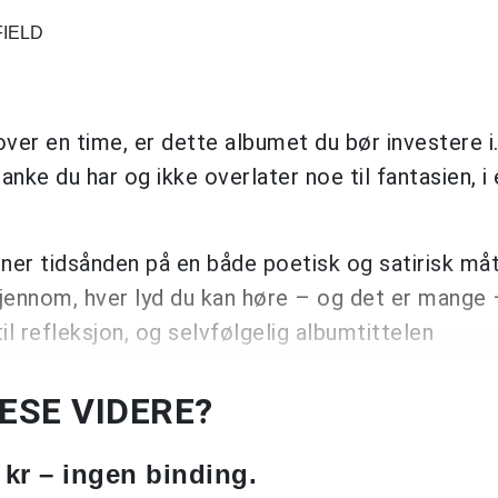
FIELD
 over en time, er dette albumet du bør investere i
nke du har og ikke overlater noe til fantasien, i 
er tidsånden på en både poetisk og satirisk måt
gjennom, hver lyd du kan høre – og det er mange –
l refleksjon, og selvfølgelig albumtittelen
LESE VIDERE?
 kr – ingen binding.