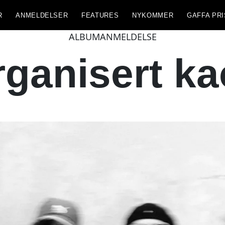
R
ANMELDELSER
FEATURES
NYKOMMER
GAFFA PRI
ALBUMANMELDELSE
ganisert k