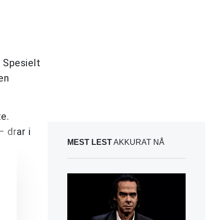
. Spesielt
en
e.
 drar i
MEST LEST
AKKURAT NÅ