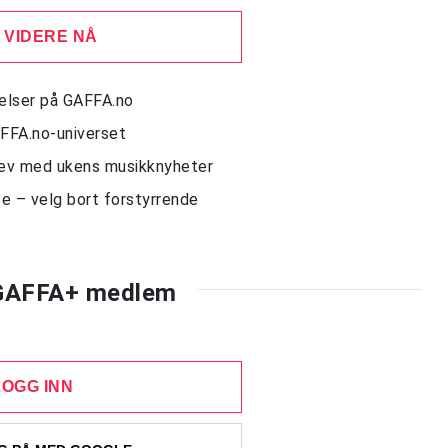
 VIDERE NÅ
delser på GAFFA.no
AFFA.no-universet
rev med ukens musikknyheter
e – velg bort forstyrrende
 GAFFA+ medlem
LOGG INN