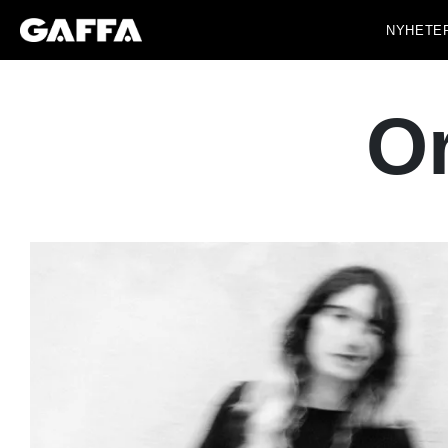
NYHETE
Or