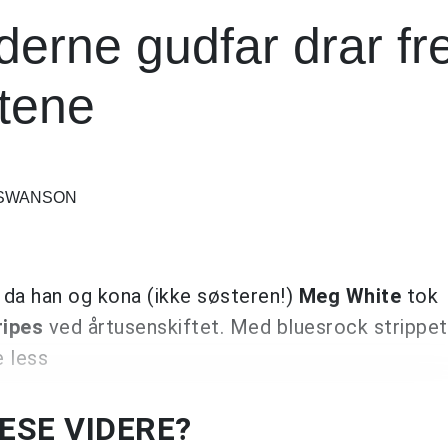
erne gudfar drar f
ttene
S SWANSON
 da han og kona (ikke søsteren!)
Meg White
tok
ripes
ved årtusenskiftet. Med bluesrock strippet 
 less
LESE VIDERE?