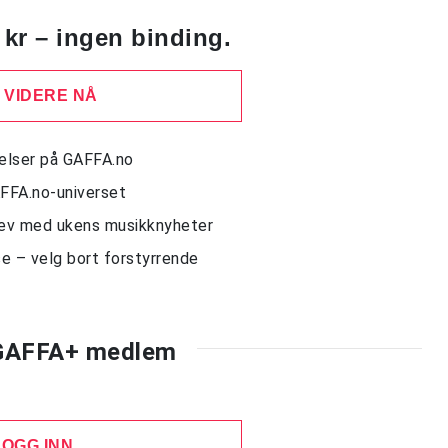
 kr – ingen binding.
 VIDERE NÅ
delser på GAFFA.no
AFFA.no-universet
rev med ukens musikknyheter
e – velg bort forstyrrende
 GAFFA+ medlem
LOGG INN