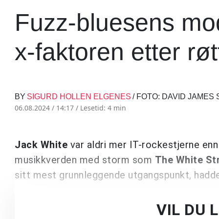
Fuzz-bluesens mod
x-faktoren etter rø
BY
SIGURD HOLLEN ELGENES
/ FOTO: DAVID JAME
06.08.2024 / 14:17 /
Lesetid: 4 min
Jack White
var aldri mer IT-rockestjerne enn
musikkverden med storm som
The White St
sitt mest grunnleggende utgangspunkt, hadde
VIL DU 