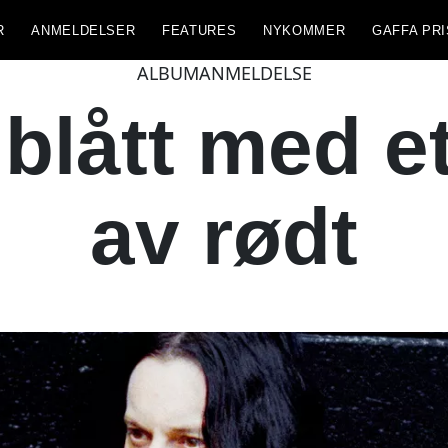
R
ANMELDELSER
FEATURES
NYKOMMER
GAFFA PRI
ALBUMANMELDELSE
r blått med e
av rødt