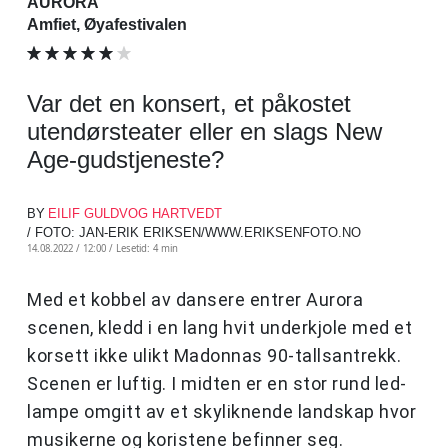
AURORA
Amfiet, Øyafestivalen
Var det en konsert, et påkostet
utendørsteater eller en slags New
Age-gudstjeneste?
BY
EILIF GULDVOG HARTVEDT
/ FOTO: JAN-ERIK ERIKSEN/WWW.ERIKSENFOTO.NO
14.08.2022 / 12:00 /
Lesetid: 4 min
Med et kobbel av dansere entrer Aurora
scenen, kledd i en lang hvit underkjole med et
korsett ikke ulikt Madonnas 90-tallsantrekk.
Scenen er luftig. I midten er en stor rund led-
lampe omgitt av et skyliknende landskap hvor
musikerne og koristene befinner seg.