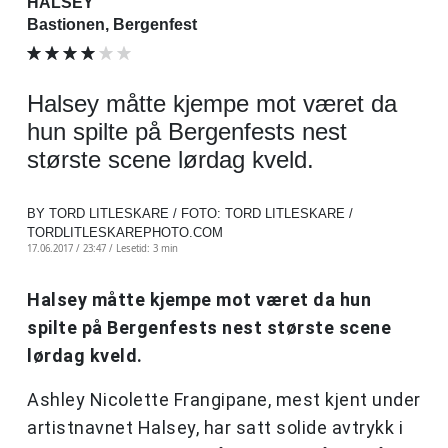
HALSEY
Bastionen, Bergenfest
Halsey måtte kjempe mot været da
hun spilte på Bergenfests nest
største scene lørdag kveld.
BY TORD LITLESKARE / FOTO: TORD LITLESKARE /
TORDLITLESKAREPHOTO.COM
17.06.2017 / 23:47 /
Lesetid: 3 min
Halsey måtte kjempe mot været da hun
spilte på Bergenfests nest største scene
lørdag kveld.
Ashley Nicolette Frangipane, mest kjent under
artistnavnet Halsey, har satt solide avtrykk i