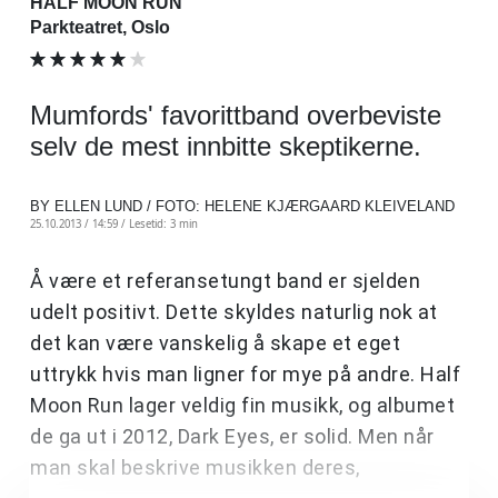
HALF MOON RUN
Parkteatret, Oslo
Mumfords' favorittband overbeviste
selv de mest innbitte skeptikerne.
BY ELLEN LUND / FOTO: HELENE KJÆRGAARD KLEIVELAND
25.10.2013 / 14:59 /
Lesetid: 3 min
Å være et referansetungt band er sjelden
udelt positivt. Dette skyldes naturlig nok at
det kan være vanskelig å skape et eget
uttrykk hvis man ligner for mye på andre. Half
Moon Run lager veldig fin musikk, og albumet
de ga ut i 2012, Dark Eyes, er solid. Men når
man skal beskrive musikken deres,