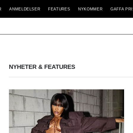
R
ANMELDELSER
FEATURES
NYKOMMER
GAFFA PRI
NYHETER & FEATURES