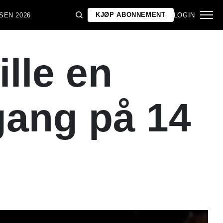
KJØP ABONNEMENT
SEN 2026
LOGIN
lle en
 gang på 14