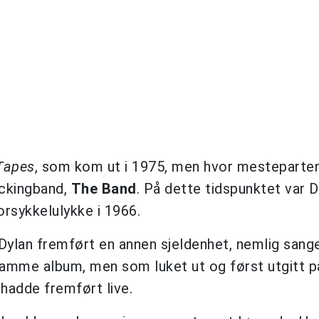
Tapes
, som kom ut i 1975, men hvor mesteparten 
ckingband,
The Band
. På dette tidspunktet var D
rsykkelulykke i 1966.
 Dylan fremført en annen sjeldenhet, nemlig sang
 samme album, men som luket ut og først utgitt p
 hadde fremført live.