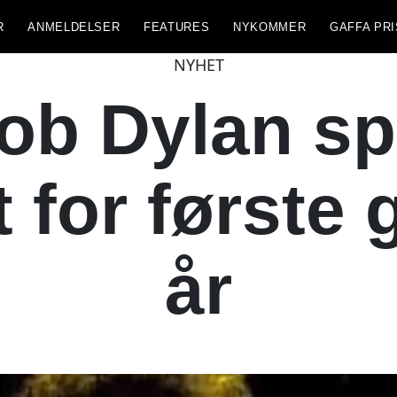
R
ANMELDELSER
FEATURES
NYKOMMER
GAFFA PRI
NYHET
ob Dylan spi
 for første
år