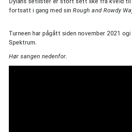
Dylans setlister er stort sett like fra kveld t
fortsatt i gang med sin
Rough and Rowdy Wa
Turneen har pågått siden november 2021 ogi 
Spektrum.
Hør sangen nedenfor.