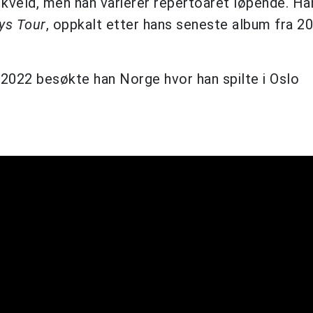
il kveld, men han varierer repertoaret løpende. Ha
ys Tour
, oppkalt etter hans seneste album fra 20
2022 besøkte han Norge hvor han spilte i Oslo