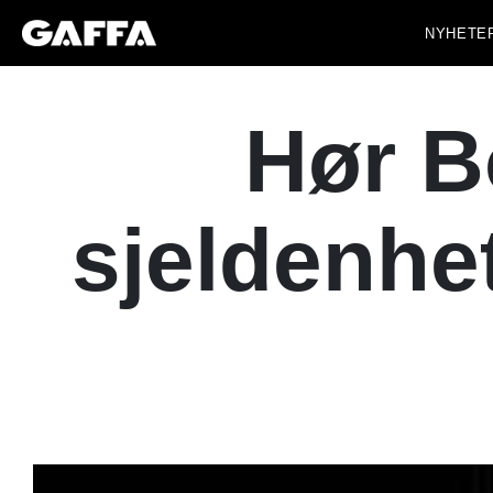
NYHETE
Hør B
sjeldenhet