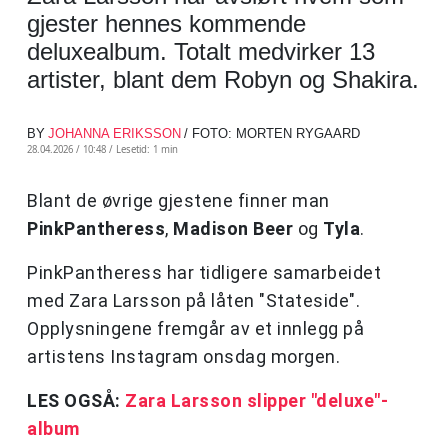
gjester hennes kommende
deluxealbum. Totalt medvirker 13
artister, blant dem Robyn og Shakira.
BY
JOHANNA ERIKSSON
/ FOTO: MORTEN RYGAARD
28.04.2026 / 10:48 /
Lesetid: 1 min
Blant de øvrige gjestene finner man
PinkPantheress
,
Madison Beer
og
Tyla
.
PinkPantheress har tidligere samarbeidet
med Zara Larsson på låten "Stateside".
Opplysningene fremgår av et innlegg på
artistens Instagram onsdag morgen.
LES OGSÅ:
Zara Larsson slipper "deluxe"-
album