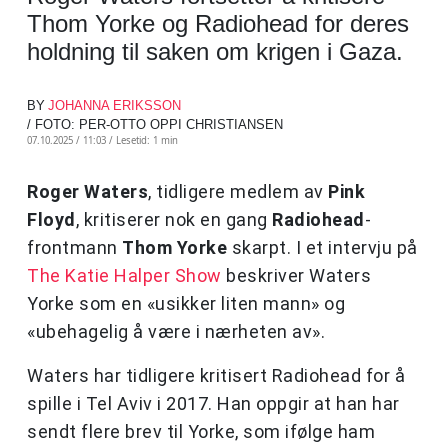
Thom Yorke og Radiohead for deres
holdning til saken om krigen i Gaza.
BY
JOHANNA ERIKSSON
/ FOTO: PER-OTTO OPPI CHRISTIANSEN
07.10.2025 / 11:03 /
Lesetid: 1 min
Roger Waters
, tidligere medlem av
Pink
Floyd
, kritiserer nok en gang
Radiohead
-
frontmann
Thom Yorke
skarpt. I et intervju på
The Katie Halper Show
beskriver Waters
Yorke som en «usikker liten mann» og
«ubehagelig å være i nærheten av».
Waters har tidligere kritisert Radiohead for å
spille i Tel Aviv i 2017. Han oppgir at han har
sendt flere brev til Yorke, som ifølge ham