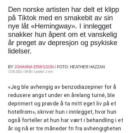
Den norske artisten har delt et klipp
på Tiktok med en smakebit av sin
nye låt «Hemingway». I innlegget
snakker hun åpent om et vanskelig
år preget av depresjon og psykiske
lidelser.
BY
JOHANNA ERIKSSON
/ FOTO: HEATHER HAZZAN
12.05.2025 / 09:08 /
Lesetid: 2 min
«Jeg ble avhengig av benzodiazepiner for å
redusere angst under en årelang turné, ble
deprimert og prøvde å ta mitt eget liv på et
hotellrom», skriver hun i innlegget, hvor hun
også forteller at hun har vært i behandling i et
år og nå er tre måneder fri fra avhengigheten