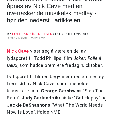
åpnes av Nick Cave med en
overraskende musikalsk medley -
hør den nederst i artikkelen
BY
LOTTE SKJØDT NIELSEN
/ FOTO: OLE ONSTAD
08.10.2024 / 06:01 /
Lesetid: 1 min
Nick Cave
viser seg å være en del av
lydsporet til Todd Phillips' film J
oker: Folie à
Deux
, som hadde premiere fredag ​​4. oktober.
Lydsporet til filmen begynner med en medley
fremført av Nick Cave, som inneholder
klassikere som
George Gershwins
"Slap That
Bass",
Judy Garlands
ikoniske "Get Happy" og
Jackie DeShannons
"What The World Needs
Now Is Love", ifølge NME.