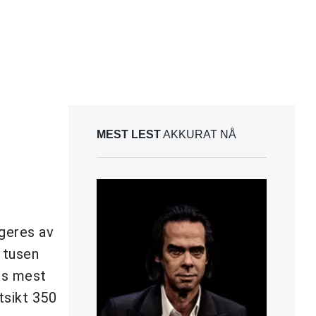
MEST LEST
AKKURAT NÅ
ngeres av
g tusen
ns mest
tsikt 350