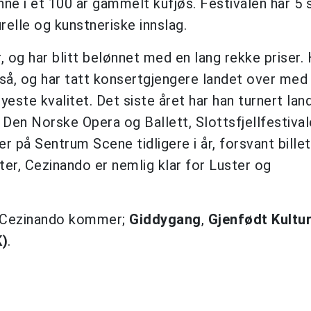
ne i et 100 år gammelt kufjøs. Festivalen har 5 
elle og kunstneriske innslag.
, og har blitt belønnet med en lang rekke priser.
så, og har tatt konsertgjengere landet over me
este kvalitet. Det siste året har han turnert lan
m Den Norske Opera og Ballett, Slottsfjellfestiva
 på Sentrum Scene tidligere i år, forsvant billet
ter, Cezinando er nemlig klar for Luster og
til Cezinando kommer;
Giddygang
,
Gjenfødt Kultu
K)
.