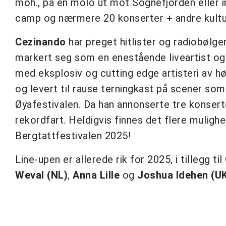
moh., på en molo ut mot Sognefjorden eller in
camp og nærmere 20 konserter + andre kultur
Cezinando
har preget hitlister og radiobølger
markert seg som en enestående liveartist og
med eksplosiv og cutting edge artisteri av høy
og levert til rause terningkast på scener so
Øyafestivalen. Da han annonserte tre konserter
rekordfart. Heldigvis finnes det flere mulighe
Bergtattfestivalen 2025!
Line-upen er allerede rik for 2025, i tillegg 
Weval (NL)
,
Anna Lille
og
Joshua Idehen
(U