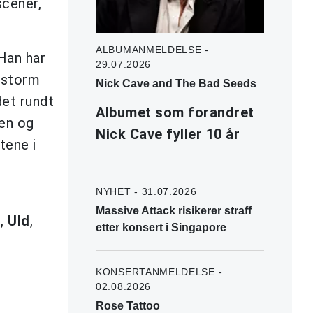
scener,
ALBUMANMELDELSE -
 Han har
29.07.2026
d storm
Nick Cave and The Bad Seeds
det rundt
Albumet som forandret
len og
Nick Cave fyller 10 år
tene i
NYHET - 31.07.2026
Massive Attack risikerer straff
r
,
Uld
,
etter konsert i Singapore
KONSERTANMELDELSE -
02.08.2026
Rose Tattoo