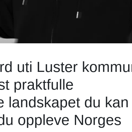
jord uti Luster komm
t praktfulle
e landskapet du kan
n du oppleve Norges