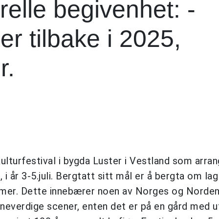
urelle begivenhet: -
er tilbake i 2025,
r.
kulturfestival i bygda Luster i Vestland som arra
 i år 3-5.juli. Bergtatt sitt mål er å bergta om la
mmer. Dette innebærer noen av Norges og Norde
neverdige scener, enten det er på en gård med u