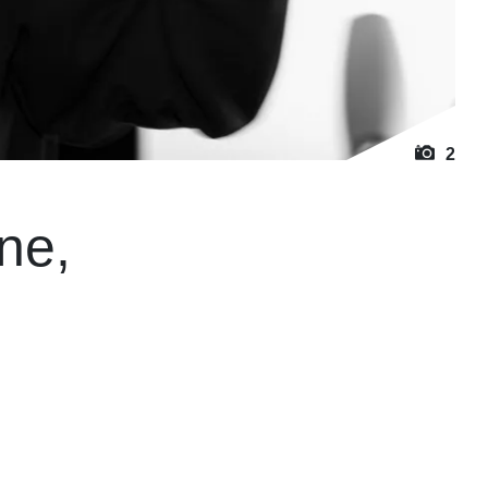
2
une,