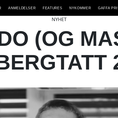
R
ANMELDELSER
FEATURES
NYKOMMER
GAFFA PRI
NYHET
DO (OG MA
 BERGTATT 