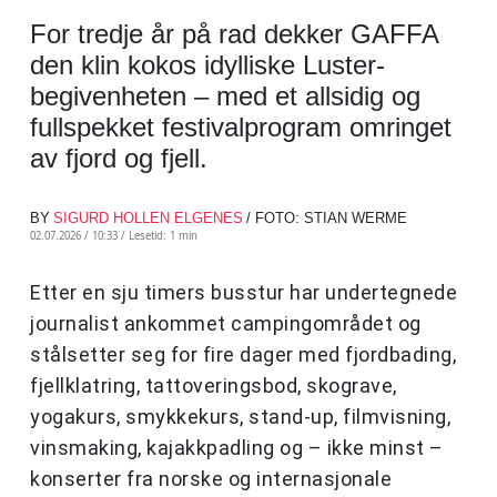
For tredje år på rad dekker GAFFA
den klin kokos idylliske Luster-
begivenheten – med et allsidig og
fullspekket festivalprogram omringet
av fjord og fjell.
BY
SIGURD HOLLEN ELGENES
/ FOTO: STIAN WERME
02.07.2026 / 10:33 /
Lesetid: 1 min
Etter en sju timers busstur har undertegnede
journalist ankommet campingområdet og
stålsetter seg for fire dager med fjordbading,
fjellklatring, tattoveringsbod, skograve,
yogakurs, smykkekurs, stand-up, filmvisning,
vinsmaking, kajakkpadling og – ikke minst –
konserter fra norske og internasjonale