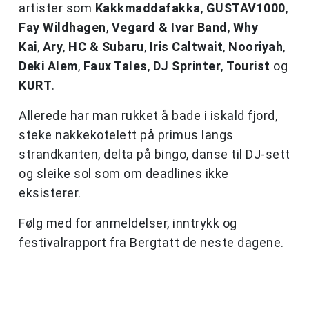
artister som
Kakkmaddafakka
,
GUSTAV1000
,
Fay Wildhagen
,
Vegard & Ivar Band
,
Why
Kai
,
Ary
,
HC & Subaru
,
Iris Caltwait
,
Nooriyah
,
Deki Alem
,
Faux Tales
,
DJ Sprinter
,
Tourist
og
KURT
.
Allerede har man rukket å bade i iskald fjord,
steke nakkekotelett på primus langs
strandkanten, delta på bingo, danse til DJ-sett
og sleike sol som om deadlines ikke
eksisterer.
Følg med for anmeldelser, inntrykk og
festivalrapport fra Bergtatt de neste dagene.