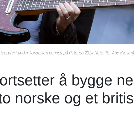
tografert under konserten hennes på Pstereo 2024 (foto: Tor Atle Kleven
fortsetter å bygge n
o norske og et briti