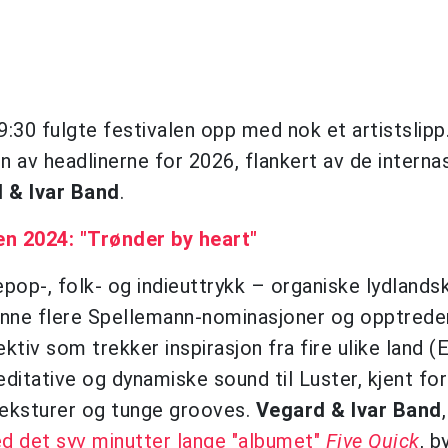
 09:30 fulgte festivalen opp med nok et artistslip
 av headlinerne for 2026, flankert av de interna
 & Ivar Band
.
n 2024: "Trønder by heart"
epop-, folk- og indieuttrykk – organiske lydlandsk
enne flere Spellemann-nominasjoner og opptrede
lektiv som trekker inspirasjon fra fire ulike land (
ditative og dynamiske sound til Luster, kjent for
eksturer og tunge grooves.
Vegard & Ivar Band
d det syv minutter lange "albumet"
Five Quick
, b