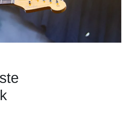
)
este
sk