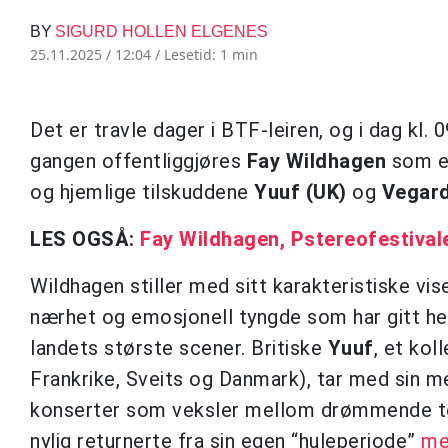
BY
SIGURD HOLLEN ELGENES
25.11.2025 / 12:04 /
Lesetid: 1 min
Det er travle dager i BTF-leiren, og i dag kl.
gangen offentliggjøres
Fay Wildhagen
som en
og hjemlige tilskuddene
Yuuf (UK)
og
Vegard
LES OGSÅ:
Fay Wildhagen, Pstereofestivale
Wildhagen stiller med sitt karakteristiske vis
nærhet og emosjonell tyngde som har gitt h
landets største scener. Britiske
Yuuf
, et kol
Frankrike, Sveits og Danmark), tar med sin me
konserter som veksler mellom drømmende t
nylig returnerte fra sin egen “huleperiode”
me