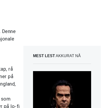
p. Denne
sjonale
MEST LEST
AKKURAT NÅ
ap, rå
ner på
England,
, som
yr på lo-fi