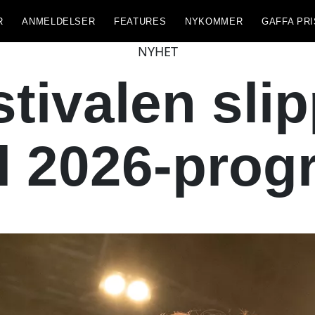
R
ANMELDELSER
FEATURES
NYKOMMER
GAFFA PRI
NYHET
stivalen slip
il 2026-pro