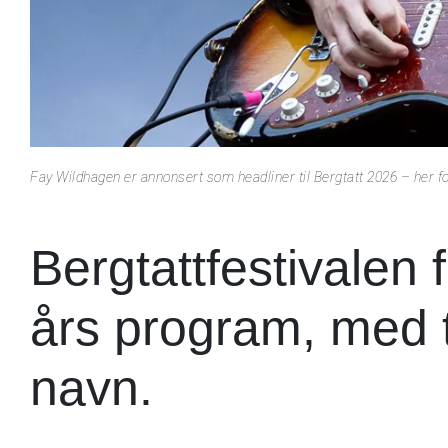
Fay Wildhagen er annonsert som headliner til Bergtatt 2026 – her fo
Bergtattfestivalen 
års program, med t
navn.