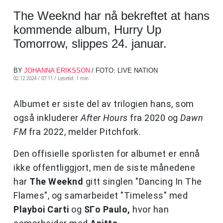
The Weeknd har nå bekreftet at hans
kommende album, Hurry Up
Tomorrow, slippes 24. januar.
BY
JOHANNA ERIKSSON
/ FOTO: LIVE NATION
02.12.2024 / 07:11 /
Lesetid: 1 min
Albumet er siste del av trilogien hans, som
også inkluderer
After Hours
fra 2020 og
Dawn
FM
fra 2022, melder Pitchfork.
Den offisielle sporlisten for albumet er ennå
ikke offentliggjort, men de siste månedene
har
The Weeknd
gitt singlen "Dancing In The
Flames", og samarbeidet "Timeless" med
Playboi Carti
og
SГo Paulo,
hvor han