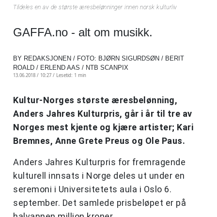
Tildeles en av de største æresbelønninger innen norsk kulturliv
GAFFA.no - alt om musikk.
BY REDAKSJONEN / FOTO: BJØRN SIGURDSØN / BERIT
ROALD / ERLEND AAS / NTB SCANPIX
13.06.2018 / 10:27 /
Lesetid: 1 min
Kultur-Norges største æresbelønning,
Anders Jahres Kulturpris, går i år til tre av
Norges mest kjente og kjære artister; Kari
Bremnes, Anne Grete Preus og Ole Paus.
Anders Jahres Kulturpris for fremragende
kulturell innsats i Norge deles ut under en
seremoni i Universitetets aula i Oslo 6.
september. Det samlede prisbeløpet er på
halvannen million kroner.