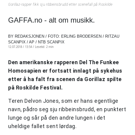
Gorillaz-rapper fikk sju ribbeinsbrudd etter scenefall på Roskilde
GAFFA.no - alt om musikk.
BY REDAKSJONEN / FOTO: ERLING BRODERSEN / RITZAU
SCANPIX / AP / NTB SCANPIX
12.07.2018 / 13:54 /
Lesetid: 2 min
Den amerikanske rapperen Del The Funkee
Homosapien er fortsatt innlagt på sykehus
etter å ha falt fra scenen da Gorillaz spilte
på Roskilde Festival.
Teren Delvon Jones, som er hans egentlige
navn, pådro seg sju ribbeinsbrudd, en punktert
lunge og sår på den andre lungen i det
uheldige fallet sent lørdag.