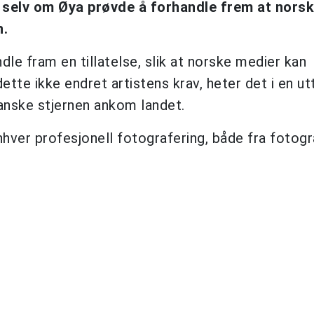
, selv om Øya prøvde å forhandle frem at nors
n.
ndle fram en tillatelse, slik at norske medier kan
tte ikke endret artistens krav, heter det i en ut
nske stjernen ankom landet.
hver profesjonell fotografering, både fra fotogr