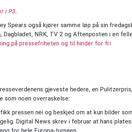
ar i P3
.
ney Spears også kjører samme løp på sin fredags
 Dagbladet, NRK, TV 2 og Aftenposten i en fell
ng på pressefriheten og til hinder for fri
presseverdenens gjeveste hedere, en Pulitzerpris
ke som noen overraskelse:
 fikk pressen nei og beskjed om at kun bilder so
ngelig. Digital News skrev i februar at hans plates
gg for hele Europa-turneen.