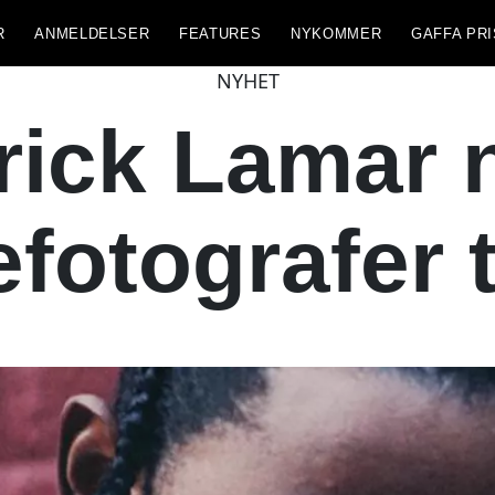
R
ANMELDELSER
FEATURES
NYKOMMER
GAFFA PRI
NYHET
ick Lamar 
fotografer 