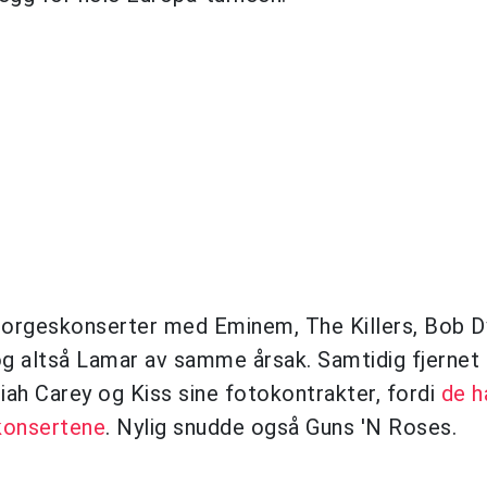
 norgeskonserter med Eminem, The Killers, Bob D
g altså Lamar av samme årsak. Samtidig fjernet 
ah Carey og Kiss sine fotokontrakter, fordi
de h
 konsertene
. Nylig snudde også Guns 'N Roses.