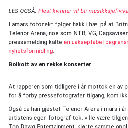
LES OGSÅ:
Flest kvinner vil bli musikksjef-vik
Lamars fotonekt følger hakk i hæl på at Brit
Telenor Arena, noe som NTB, VG, Dagsavisen,
pressemelding kalte
en uakseptabel begrensni
nyhetsformidling
.
Boikott av en rekke konserter
At rapperen som tidligere i år mottok en av 
for å forby pressefotografer tilgang, kom ik
Også da han gjestet Telenor Arena i mars i år
artistens egen fotograf tok, ville være tilgje
Top Dawg Entertainment, kjørte samme opple