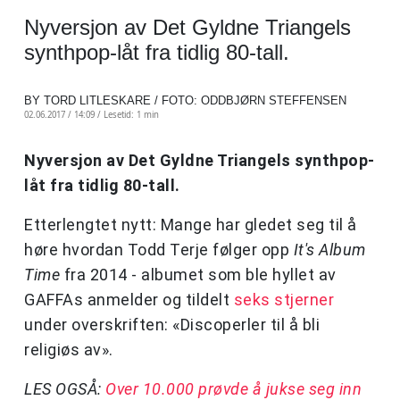
Nyversjon av Det Gyldne Triangels
synthpop-låt fra tidlig 80-tall.
BY TORD LITLESKARE / FOTO: ODDBJØRN STEFFENSEN
02.06.2017 / 14:09 /
Lesetid: 1 min
Nyversjon av Det Gyldne Triangels synthpop-
låt fra tidlig 80-tall.
Etterlengtet nytt: Mange har gledet seg til å
høre hvordan Todd Terje følger opp
It's Album
Time
fra 2014 - albumet som ble hyllet av
GAFFAs anmelder og tildelt
seks stjerner
under overskriften: «Discoperler til å bli
religiøs av».
LES OGSÅ:
Over 10.000 prøvde å jukse seg inn