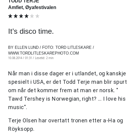
TODD TERJE
Amfiet, Øyafestivalen
It’s disco time.
BY ELLEN LUND / FOTO: TORD LITLESKARE /
WWW.TORDLITLESKAREPHOTO.COM
10.08.2014 / 01:31 /
Lesetid: 2 min
Når man i disse dager er i utlandet, og kanskje
spesielt i USA, er det Todd Terje man blir spurt
om når det kommer frem at man er norsk. "
Tawd Tershey is Norwegian, right? … I love his
music".
Terje Olsen har overtatt tronen etter a-Ha og
Röyksopp.