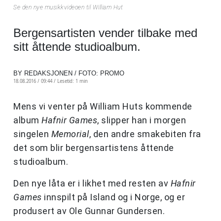
Se den nye musikkvideoen til William Hut
Bergensartisten vender tilbake med
sitt åttende studioalbum.
BY REDAKSJONEN / FOTO: PROMO
18.08.2016 / 09:44 /
Lesetid: 1 min
Mens vi venter på William Huts kommende
album
Hafnir Games
, slipper han i morgen
singelen
Memorial
, den andre smakebiten fra
det som blir bergensartistens åttende
studioalbum.
Den nye låta er i likhet med resten av
Hafnir
Games
innspilt på Island og i Norge, og er
produsert av Ole Gunnar Gundersen.