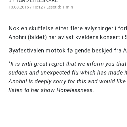
BY TORD LITLESKARE
10.08.2016 / 10:12 /
Lesetid: 1 min
Nok en skuffelse etter flere avlysninger i fo
Anohni (bildet) har avlyst kveldens konsert i S
Øyafestivalen mottok følgende beskjed fra A
"
It is with great regret that we inform you th
sudden and unexpected flu which has made it
Anohni is deeply sorry for this and would lik
listen to her show Hopelessness.