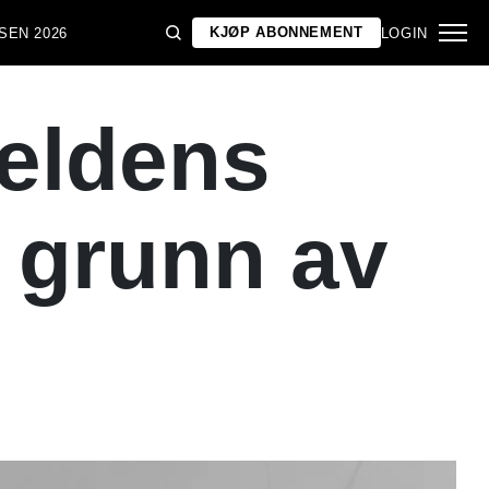
KJØP ABONNEMENT
SEN 2026
LOGIN
veldens
 grunn av