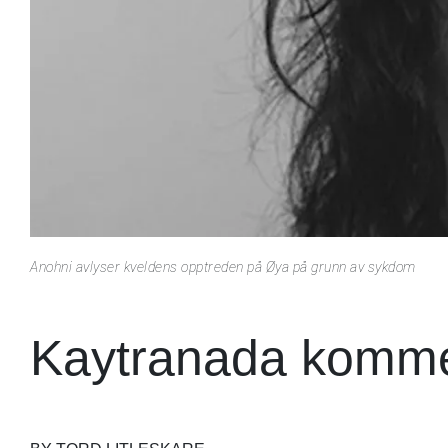
Anohni avlyser kveldens opptreden på Øya på grunn av sykdom
Kaytranada kommer