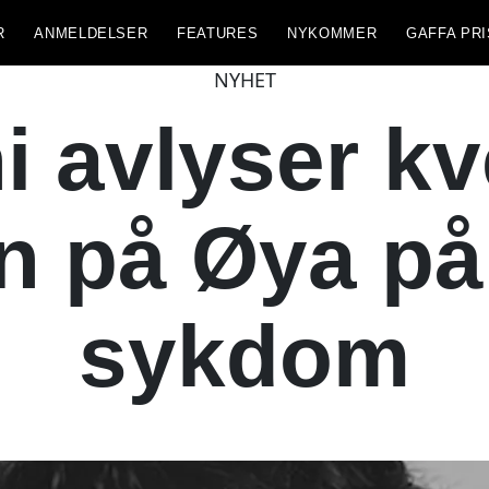
R
ANMELDELSER
FEATURES
NYKOMMER
GAFFA PRI
NYHET
 avlyser k
n på Øya på
sykdom