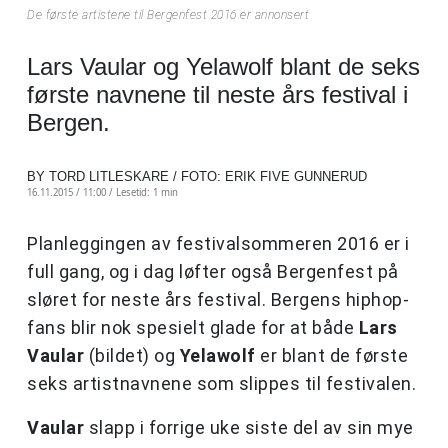
De første artistene til Bergenfest 2016 er annonsert
Lars Vaular og Yelawolf blant de seks
første navnene til neste års festival i
Bergen.
BY TORD LITLESKARE / FOTO: ERIK FIVE GUNNERUD
16.11.2015 / 11:00 /
Lesetid: 1 min
Planleggingen av festivalsommeren 2016 er i
full gang, og i dag løfter også Bergenfest på
sløret for neste års festival. Bergens hiphop-
fans blir nok spesielt glade for at både
Lars
Vaular
(bildet) og
Yelawolf
er blant de første
seks artistnavnene som slippes til festivalen.
Vaular
slapp i forrige uke siste del av sin mye