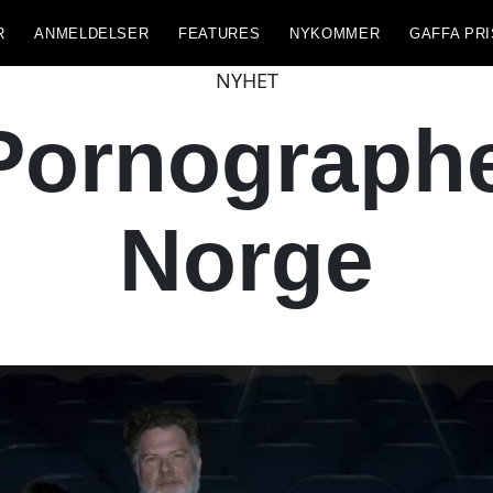
R
ANMELDELSER
FEATURES
NYKOMMER
GAFFA PRI
NYHET
ornographe
Norge