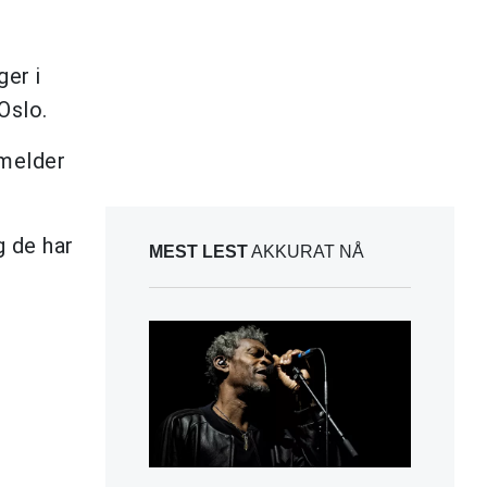
er i
Oslo.
nmelder
g de har
MEST LEST
AKKURAT NÅ