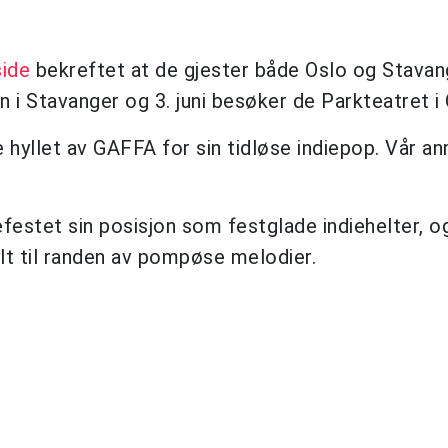
ide
bekreftet at de gjester både Oslo og Stavang
n i Stavanger og 3. juni besøker de Parkteatret i 
e hyllet av GAFFA for sin tidløse indiepop. Vår a
estet sin posisjon som festglade indiehelter, o
t til randen av pompøse melodier.