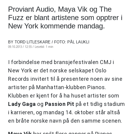
Proviant Audio, Maya Vik og The
Fuzz er blant artistene som opptrer i
New York kommende mandag.
BY TORD LITLESKARE / FOTO: PÅL LAUKLI
09.10.2013 / 12:55 /
Lesetid: 1 min
I forbindelse med bransjefestivalen CMJ i
New York er det norske selskapet Oslo
Records invitert til å presentere noen av sine
artister på Manhattan-klubben Pianos.
Klubben er kjent for å ha huset artister som
Lady Gaga
og
Passion Pit
på et tidlig stadium
i karrieren, og mandag 14. oktober står altså
en bråte norske navn på den samme scenen.
Maya Vik
har spilt flere ganger på Pianos