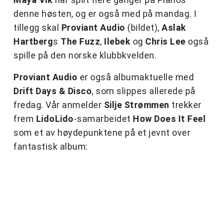
denne høsten, og er også med på mandag. I
tillegg skal
Proviant Audio
(bildet),
Aslak
Hartberg
s
The Fuzz
,
Ilebek
og
Chris Lee
også
spille på den norske klubbkvelden.
Proviant Audio
er også albumaktuelle med
Drift Days & Disco
, som slippes allerede på
fredag. Vår anmelder
Silje Strømmen
trekker
frem
LidoLido
-samarbeidet
How Does It Feel
som et av høydepunktene på et jevnt over
fantastisk album: