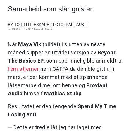
Samarbeid som slår gnister.
BY TORD LITLESKARE / FOTO: PÅL LAUKLI
26.10.2015 / 19:00 /
Lesetid: 1 min
Når
Maya Vik
(bildet) i slutten av neste
måned slipper en utvidet versjon av
Beyond
The Basics EP
, som opprinnelig ble anmeldt til
fem stjerner
her i GAFFA da den ble gitt ut i
mars, er det kommet med et spennende
låtsamarbeid mellom henne og
Proviant
Audio
himself
Mathias Stubø
.
Resultatet er den fengende
Spend My Time
Losing You
.
— Dette er tredje låt jeg har laget med