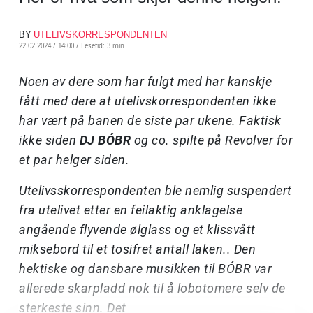
BY
UTELIVSKORRESPONDENTEN
22.02.2024 / 14:00 /
Lesetid: 3 min
Noen av dere som har fulgt med har kanskje
fått med dere at utelivskorrespondenten ikke
har vært på banen de siste par ukene. Faktisk
ikke siden
DJ BÓBR
og co. spilte på Revolver for
et par helger siden.
Utelivsskorrespondenten ble nemlig
suspendert
fra utelivet etter en feilaktig anklagelse
angående flyvende ølglass og et klissvått
miksebord til et tosifret antall laken.. Den
hektiske og dansbare musikken til BÓBR var
allerede skarpladd nok til å lobotomere selv de
sterkeste sinn. Det