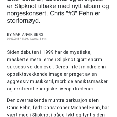
er Slipknot tilbake med nytt album og
norgeskonsert. Chris ”#3” Fehn er
storfornøyd.
BY MARI ANVIK BERG
06.02.2015 / 11:00 /
Lesetid: 3 min
Siden debuten i 1999 har de mystiske,
maskerte metallerne i Slipknot gjort enorm
suksess verden over. Deres intet mindre enn
oppsiktsvekkende image er preget av en
aggressiv musikkstil, morbide ansiktsmasker
og ekstremt energiske liveopptredener.
Den overraskende muntre perkusjonisten
Chris Fehn, født Christopher Michael Fehn, har
vært med i Slipknot i både tykt og tynt siden