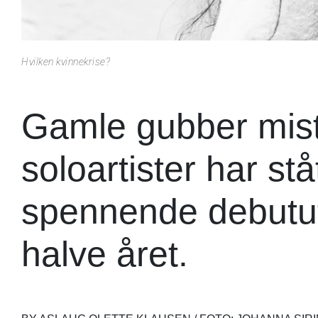
Hvilken kvinnekrise?
Gamle gubber mist
soloartister har st
spennende debutut
halve året.