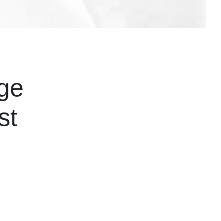
ige
st