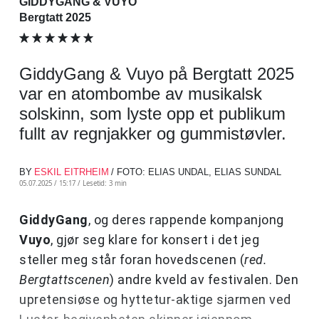
GIDDYGANG & VUYO
Bergtatt 2025
GiddyGang & Vuyo på Bergtatt 2025
var en atombombe av musikalsk
solskinn, som lyste opp et publikum
fullt av regnjakker og gummistøvler.
BY
ESKIL EITRHEIM
/ FOTO: ELIAS UNDAL, ELIAS SUNDAL
05.07.2025 / 15:17 /
Lesetid: 3 min
GiddyGang
, og deres rappende kompanjong
Vuyo
, gjør seg klare for konsert i det jeg
steller meg står foran hovedscenen (
red.
Bergtattscenen
) andre kveld av festivalen. Den
upretensiøse og hyttetur-aktige sjarmen ved