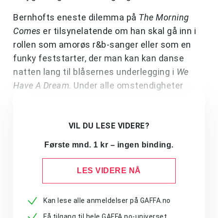
Bernhofts eneste dilemma på
The Morning
Comes
er tilsynelatende om han skal gå inn i
rollen som amorøs r&b-sanger eller som en
funky feststarter, der man kan kan danse
natten lang til blåsernes underlegging i
We
Have A Dream
. Under alle omstendigheter
VIL DU LESE VIDERE?
Første mnd. 1 kr – ingen binding.
LES VIDERE NÅ
Kan lese alle anmeldelser på GAFFA.no
Få tilgang til hele GAFFA.no-universet