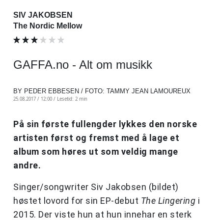
SIV JAKOBSEN
The Nordic Mellow
GAFFA.no - Alt om musikk
BY PEDER EBBESEN / FOTO: TAMMY JEAN LAMOUREUX
25.08.2017 / 12:00 /
Lesetid: 2 min
På sin første fullengder lykkes den norske
artisten først og fremst med å lage et
album som høres ut som veldig mange
andre.
Singer/songwriter Siv Jakobsen (bildet)
høstet lovord for sin EP-debut
The Lingering
i
2015. Der viste hun at hun innehar en sterk