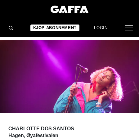
KONSERTANMELDELSE
Leken briljans
KJØP ABONNEMENT
LOGIN
CHARLOTTE DOS SANTOS
Hagen, Øyafestivalen