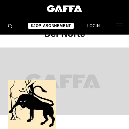
ALBUMANMELDELSE
Prins Thomas: Principe
KJØP ABONNEMENT
LOGIN
Del Norte